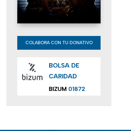
E
v
e
n
COLABORA CON TU DONATIVO
t
BOLSA DE
o
CARIDAD
s
BIZUM
01872