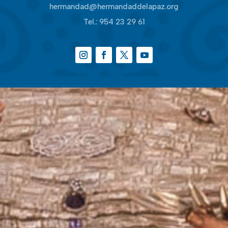
hermandad@hermandaddelapaz.org
Tel.:
954 23 29 61