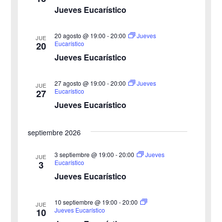
e
Jueves Eucarístico
g
c
g
c
a
20 agosto @ 19:00
-
20:00
Jueves
JUE
a
Eucarístico
20
i
c
Jueves Eucarístico
o
c
i
n
27 agosto @ 19:00
-
20:00
i
Jueves
ó
JUE
a
Eucarístico
27
n
Jueves Eucarístico
ó
l
a
d
n
septiembre 2026
f
e
d
e
3 septiembre @ 19:00
-
20:00
Jueves
v
JUE
Eucarístico
3
c
e
i
Jueves Eucarístico
h
b
s
a
10 septiembre @ 19:00
-
20:00
JUE
ú
.
t
Jueves Eucarístico
10