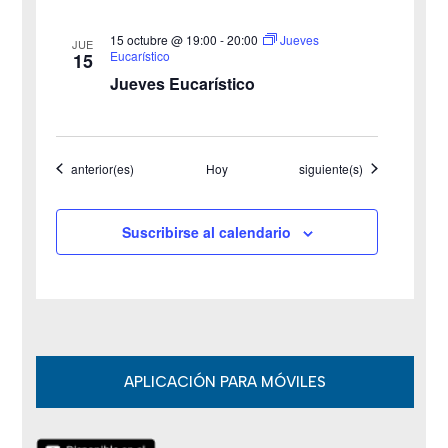
a
15 octubre @ 19:00
-
20:00
Jueves
JUE
s
Eucarístico
15
Jueves Eucarístico
d
e
Eventos
Eventos
anterior(es)
Hoy
siguiente(s)
E
v
Suscribirse al calendario
e
n
t
o
APLICACIÓN PARA MÓVILES
s