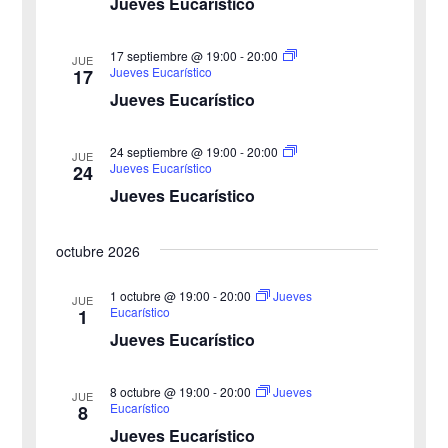
Jueves Eucarístico
s
a
s
q
17 septiembre @ 19:00
-
20:00
JUE
Jueves Eucarístico
17
d
u
Jueves Eucarístico
e
e
24 septiembre @ 19:00
-
20:00
E
JUE
Jueves Eucarístico
24
d
v
Jueves Eucarístico
a
e
octubre 2026
y
n
v
1 octubre @ 19:00
-
20:00
Jueves
t
JUE
Eucarístico
1
o
i
Jueves Eucarístico
s
8 octubre @ 19:00
-
20:00
Jueves
JUE
Eucarístico
8
t
Jueves Eucarístico