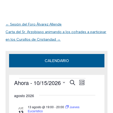
←
Sesión del Foro Álvarez Allende
Carta del Sr. Arzobispo animando a los cofrades a participar
en los Cursillos de Cristiandad
→
CALENDARIO
Ahora
 - 
10/15/2026
B
Eventos
N
N
L
u
i
S
s
a
a
s
agosto 2026
c
e
t
v
a
v
a
l
r
13 agosto @ 19:00
-
20:00
Jueves
JUE
e
Eucarístico
13
e