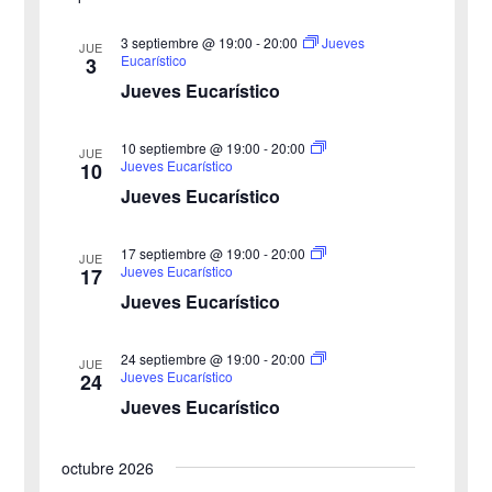
e
d
e
3 septiembre @ 19:00
-
20:00
Jueves
v
JUE
Eucarístico
3
c
e
i
Jueves Eucarístico
h
b
s
a
10 septiembre @ 19:00
-
20:00
JUE
ú
.
t
Jueves Eucarístico
10
Jueves Eucarístico
s
a
s
q
17 septiembre @ 19:00
-
20:00
JUE
Jueves Eucarístico
17
d
u
Jueves Eucarístico
e
e
24 septiembre @ 19:00
-
20:00
E
JUE
Jueves Eucarístico
24
d
v
Jueves Eucarístico
a
e
octubre 2026
y
n