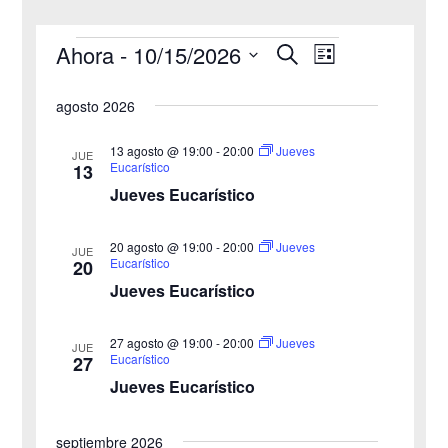
Ahora
 - 
10/15/2026
B
Eventos
N
N
L
u
i
S
s
a
a
s
agosto 2026
c
e
t
v
a
v
a
l
r
13 agosto @ 19:00
-
20:00
Jueves
JUE
e
Eucarístico
13
e
e
Jueves Eucarístico
g
c
g
c
a
20 agosto @ 19:00
-
20:00
Jueves
JUE
a
Eucarístico
20
i
c
Jueves Eucarístico
o
c
i
n
27 agosto @ 19:00
-
20:00
i
Jueves
ó
JUE
a
Eucarístico
27
n
Jueves Eucarístico
ó
l
a
d
n
septiembre 2026
f