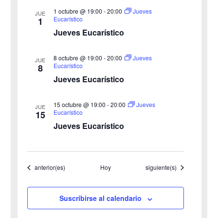
v
1 octubre @ 19:00
-
20:00
Jueves
t
JUE
Eucarístico
1
o
i
Jueves Eucarístico
s
8 octubre @ 19:00
-
20:00
Jueves
JUE
Eucarístico
8
t
Jueves Eucarístico
a
15 octubre @ 19:00
-
20:00
Jueves
JUE
s
Eucarístico
15
Jueves Eucarístico
d
e
Eventos
Eventos
anterior(es)
Hoy
siguiente(s)
E
v
Suscribirse al calendario
e