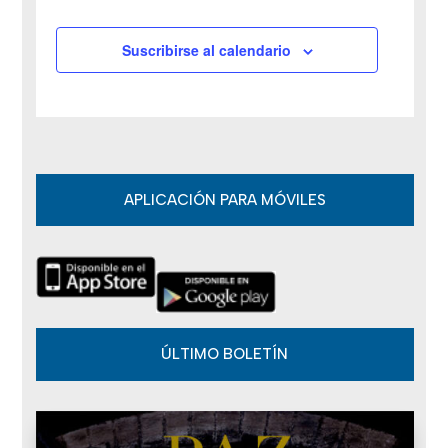
v
Suscribirse al calendario
e
n
t
o
APLICACIÓN PARA MÓVILES
s
ÚLTIMO BOLETÍN