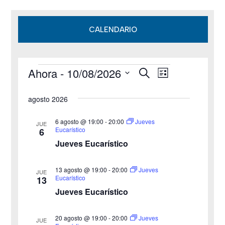
CALENDARIO
Ahora
 - 
10/08/2026
B
Eventos
N
N
L
u
i
S
s
a
a
s
agosto 2026
c
e
t
v
a
v
a
l
r
6 agosto @ 19:00
-
20:00
Jueves
JUE
e
Eucarístico
6
e
e
Jueves Eucarístico
g
c
g
c
a
13 agosto @ 19:00
-
20:00
Jueves
JUE
a
Eucarístico
13
i
c
Jueves Eucarístico
o
c
i
n
20 agosto @ 19:00
-
20:00
i
Jueves
ó
JUE
a