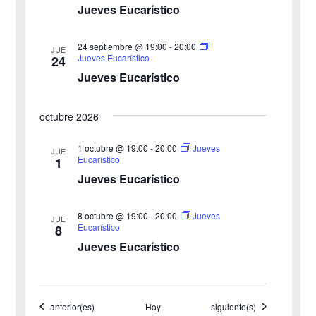
v
Jueves Eucarístico
a
e
24 septiembre @ 19:00
-
20:00
JUE
y
n
Jueves Eucarístico
24
Jueves Eucarístico
v
t
o
i
octubre 2026
s
1 octubre @ 19:00
-
20:00
Jueves
JUE
Eucarístico
1
t
Jueves Eucarístico
a
8 octubre @ 19:00
-
20:00
Jueves
JUE
s
Eucarístico
8
Jueves Eucarístico
d
e
Eventos
Eventos
anterior(es)
Hoy
siguiente(s)
E