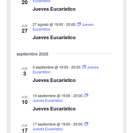
Eucarístico
20
n
Jueves Eucarístico
ó
l
a
d
n
27 agosto @ 19:00
-
20:00
Jueves
JUE
f
e
Eucarístico
27
d
e
Jueves Eucarístico
v
c
e
i
h
septiembre 2026
b
s
a
3 septiembre @ 19:00
-
20:00
Jueves
JUE
ú
.
t
Eucarístico
3
Jueves Eucarístico
s
a
s
q
10 septiembre @ 19:00
-
20:00
JUE
Jueves Eucarístico
10
d
u
Jueves Eucarístico
e
e
17 septiembre @ 19:00
-
20:00
E
JUE
Jueves Eucarístico
17
d