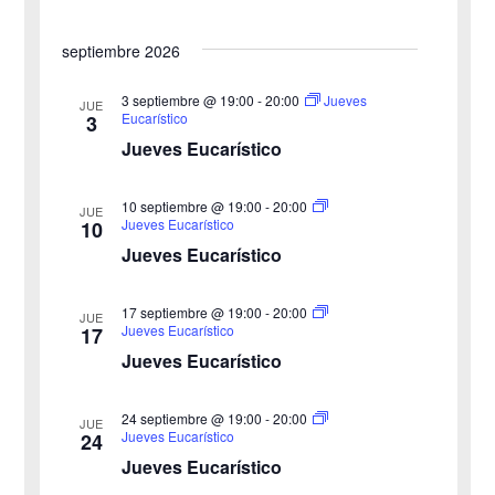
a
d
n
septiembre 2026
f
e
d
e
3 septiembre @ 19:00
-
20:00
Jueves
v
JUE
Eucarístico
3
c
e
i
Jueves Eucarístico
h
b
s
a
10 septiembre @ 19:00
-
20:00
JUE
ú
.
t
Jueves Eucarístico
10
Jueves Eucarístico
s
a
s
q
17 septiembre @ 19:00
-
20:00
JUE
Jueves Eucarístico
17
d
u
Jueves Eucarístico
e
e
24 septiembre @ 19:00
-
20:00
E
JUE
Jueves Eucarístico
24
d
v
Jueves Eucarístico
a