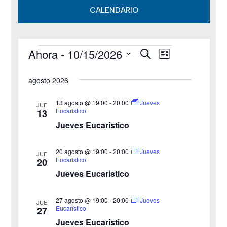
CALENDARIO
Ahora
 - 
10/15/2026
B
Eventos
N
N
L
u
i
S
s
a
a
s
agosto 2026
c
e
t
v
a
v
a
l
r
13 agosto @ 19:00
-
20:00
Jueves
JUE
e
Eucarístico
13
e
e
Jueves Eucarístico
g
c
g
c
a
20 agosto @ 19:00
-
20:00
Jueves
JUE
a
Eucarístico
20
i
c
Jueves Eucarístico
o
c
i
n
27 agosto @ 19:00
-
20:00
i
Jueves
ó
JUE
a
Eucarístico
27
n
Jueves Eucarístico
ó
l