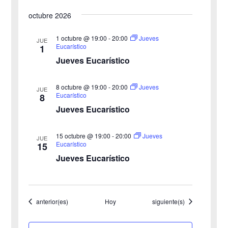
e
octubre 2026
y
n
v
1 octubre @ 19:00
-
20:00
Jueves
t
JUE
Eucarístico
1
o
i
Jueves Eucarístico
s
8 octubre @ 19:00
-
20:00
Jueves
JUE
Eucarístico
8
t
Jueves Eucarístico
a
15 octubre @ 19:00
-
20:00
Jueves
JUE
s
Eucarístico
15
Jueves Eucarístico
d
e
Eventos
Eventos
anterior(es)
Hoy
siguiente(s)
E
v