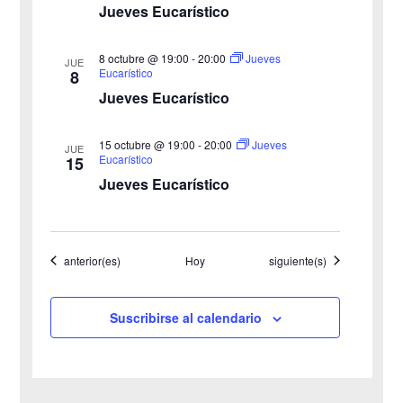
o
i
Jueves Eucarístico
s
8 octubre @ 19:00
-
20:00
Jueves
JUE
Eucarístico
8
t
Jueves Eucarístico
a
15 octubre @ 19:00
-
20:00
Jueves
JUE
s
Eucarístico
15
Jueves Eucarístico
d
e
Eventos
Eventos
anterior(es)
Hoy
siguiente(s)
E
v
Suscribirse al calendario
e
n