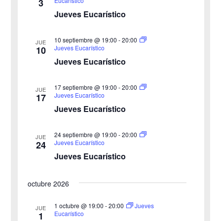
Eucarístico
3
c
e
i
Jueves Eucarístico
h
b
s
a
10 septiembre @ 19:00
-
20:00
JUE
ú
.
t
Jueves Eucarístico
10
Jueves Eucarístico
s
a
s
q
17 septiembre @ 19:00
-
20:00
JUE
Jueves Eucarístico
17
d
u
Jueves Eucarístico
e
e
24 septiembre @ 19:00
-
20:00
E
JUE
Jueves Eucarístico
24
d
v
Jueves Eucarístico
a
e
octubre 2026
y
n
v
1 octubre @ 19:00
-
20:00
Jueves
t
JUE
Eucarístico
1