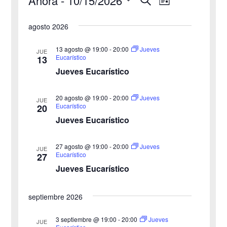
Ahora
 - 
10/15/2026
Eventos
N
N
L
u
i
S
s
a
a
s
agosto 2026
c
e
t
v
a
v
a
l
r
13 agosto @ 19:00
-
20:00
Jueves
JUE
e
Eucarístico
13
e
e
Jueves Eucarístico
g
c
g
c
a
20 agosto @ 19:00
-
20:00
Jueves
JUE
a
Eucarístico
20
i
c
Jueves Eucarístico
o
c
i
n
27 agosto @ 19:00
-
20:00
i
Jueves
ó
JUE
a
Eucarístico
27
n
Jueves Eucarístico
ó
l
a
d
n
septiembre 2026
f
e
d
e
3 septiembre @ 19:00
-
20:00
Jueves
v
JUE