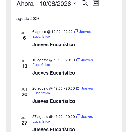
Ahora
 - 
10/08/2026
B
Eventos
N
N
L
u
i
S
s
a
a
s
agosto 2026
c
e
t
v
a
v
a
l
r
6 agosto @ 19:00
-
20:00
Jueves
JUE
e
Eucarístico
6
e
e
Jueves Eucarístico
g
c
g
c
a
13 agosto @ 19:00
-
20:00
Jueves
JUE
a
Eucarístico
13
i
c
Jueves Eucarístico
o
c
i
n
20 agosto @ 19:00
-
20:00
i
Jueves
ó
JUE
a
Eucarístico
20
n
Jueves Eucarístico
ó
l
a
d
n
27 agosto @ 19:00
-
20:00
Jueves
JUE
f
e
Eucarístico
27
d
e
Jueves Eucarístico
v