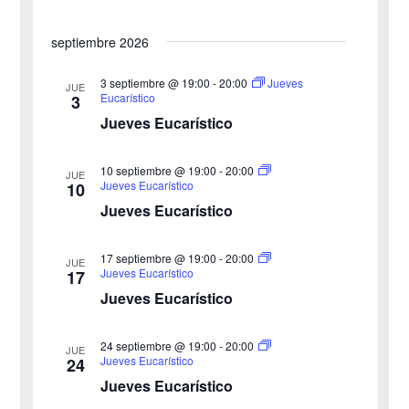
c
e
i
h
septiembre 2026
b
s
a
3 septiembre @ 19:00
-
20:00
Jueves
JUE
ú
.
t
Eucarístico
3
Jueves Eucarístico
s
a
s
q
10 septiembre @ 19:00
-
20:00
JUE
Jueves Eucarístico
10
d
u
Jueves Eucarístico
e
e
17 septiembre @ 19:00
-
20:00
E
JUE
Jueves Eucarístico
17
d
v
Jueves Eucarístico
a
e
24 septiembre @ 19:00
-
20:00
JUE
y
n
Jueves Eucarístico
24
Jueves Eucarístico
v
t