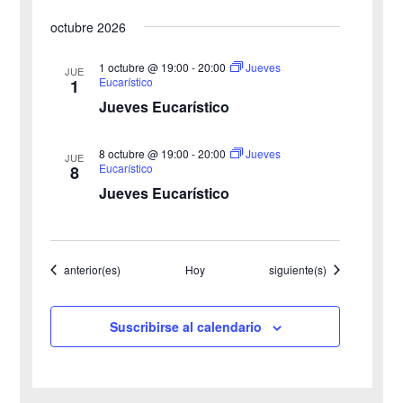
o
i
octubre 2026
s
1 octubre @ 19:00
-
20:00
Jueves
JUE
Eucarístico
1
t
Jueves Eucarístico
a
8 octubre @ 19:00
-
20:00
Jueves
JUE
s
Eucarístico
8
Jueves Eucarístico
d
e
Eventos
Eventos
anterior(es)
Hoy
siguiente(s)
E
v
Suscribirse al calendario
e
n