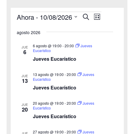
Ahora
 - 
10/08/2026
B
Eventos
N
N
L
u
i
S
s
a
a
s
agosto 2026
c
e
t
v
a
v
a
l
r
6 agosto @ 19:00
-
20:00
Jueves
JUE
e
Eucarístico
6
e
e
Jueves Eucarístico
g
c
g
c
a
13 agosto @ 19:00
-
20:00
Jueves
JUE
a
Eucarístico
13
i
c
Jueves Eucarístico
o
c
i
n
20 agosto @ 19:00
-
20:00
i
Jueves
ó
JUE
a
Eucarístico
20
n
Jueves Eucarístico
ó
l
a
d
n
27 agosto @ 19:00
-
20:00
Jueves
JUE
f