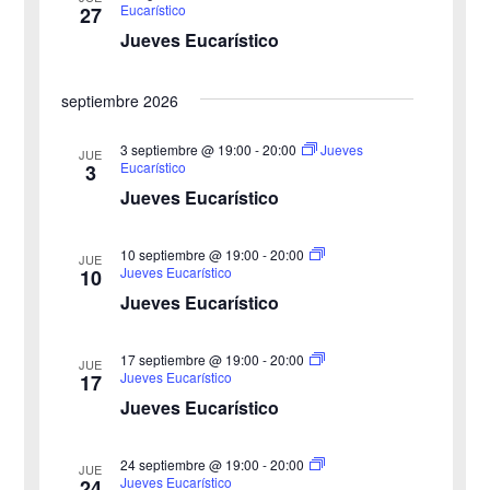
e
Eucarístico
27
d
e
Jueves Eucarístico
v
c
e
i
h
septiembre 2026
b
s
a
3 septiembre @ 19:00
-
20:00
Jueves
JUE
ú
.
t
Eucarístico
3
Jueves Eucarístico
s
a
s
q
10 septiembre @ 19:00
-
20:00
JUE
Jueves Eucarístico
10
d
u
Jueves Eucarístico
e
e
17 septiembre @ 19:00
-
20:00
E
JUE
Jueves Eucarístico
17
d
v
Jueves Eucarístico
a
e
24 septiembre @ 19:00
-
20:00
JUE
y
n
Jueves Eucarístico
24