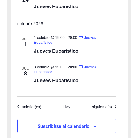
Jueves Eucarístico
v
t
o
i
octubre 2026
s
1 octubre @ 19:00
-
20:00
Jueves
JUE
Eucarístico
1
t
Jueves Eucarístico
a
8 octubre @ 19:00
-
20:00
Jueves
JUE
s
Eucarístico
8
Jueves Eucarístico
d
e
Eventos
Eventos
anterior(es)
Hoy
siguiente(s)
E
v
Suscribirse al calendario
e