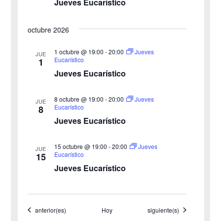
Jueves Eucarístico
a
e
octubre 2026
y
n
v
1 octubre @ 19:00
-
20:00
Jueves
t
JUE
Eucarístico
1
o
i
Jueves Eucarístico
s
8 octubre @ 19:00
-
20:00
Jueves
JUE
Eucarístico
8
t
Jueves Eucarístico
a
15 octubre @ 19:00
-
20:00
Jueves
JUE
s
Eucarístico
15
Jueves Eucarístico
d
e
Eventos
Eventos
anterior(es)
Hoy
siguiente(s)
E