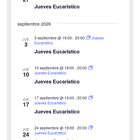
n
Jueves Eucarístico
ó
l
a
d
n
septiembre 2026
f
e
d
e
3 septiembre @ 19:00
-
20:00
Jueves
v
JUE
Eucarístico
3
c
e
i
Jueves Eucarístico
h
b
s
a
10 septiembre @ 19:00
-
20:00
JUE
ú
.
t
Jueves Eucarístico
10
Jueves Eucarístico
s
a
s
q
17 septiembre @ 19:00
-
20:00
JUE
Jueves Eucarístico
17
d
u
Jueves Eucarístico
e
e
24 septiembre @ 19:00
-
20:00
E
JUE
Jueves Eucarístico
24
d
v