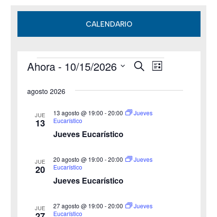
CALENDARIO
Ahora
 - 
10/15/2026
B
Eventos
N
N
L
u
i
S
s
a
a
s
agosto 2026
c
e
t
v
a
v
a
l
r
13 agosto @ 19:00
-
20:00
Jueves
JUE
e
Eucarístico
13
e
e
Jueves Eucarístico
g
c
g
c
a
20 agosto @ 19:00
-
20:00
Jueves
JUE
a
Eucarístico
20
i
c
Jueves Eucarístico
o
c
i
n
27 agosto @ 19:00
-
20:00
i
Jueves
ó
JUE
a
Eucarístico
27