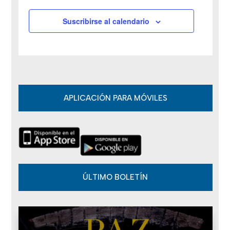
v
Suscribirse al calendario
e
n
t
o
APLICACIÓN PARA MÓVILES
s
ÚLTIMO BOLETÍN