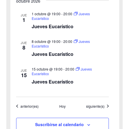
octubre 2026
y
n
v
1 octubre @ 19:00
-
20:00
Jueves
t
JUE
Eucarístico
1
o
i
Jueves Eucarístico
s
8 octubre @ 19:00
-
20:00
Jueves
JUE
Eucarístico
8
t
Jueves Eucarístico
a
15 octubre @ 19:00
-
20:00
Jueves
JUE
s
Eucarístico
15
Jueves Eucarístico
d
e
Eventos
Eventos
anterior(es)
Hoy
siguiente(s)
E
v
Suscribirse al calendario