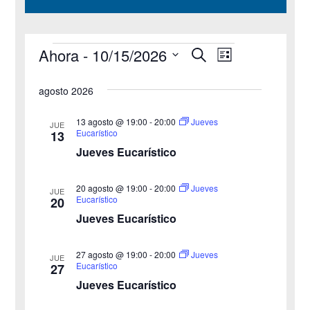
Ahora
 - 
10/15/2026
B
Eventos
N
N
L
u
i
S
s
a
a
s
agosto 2026
c
e
t
v
a
v
a
l
r
13 agosto @ 19:00
-
20:00
Jueves
JUE
e
Eucarístico
13
e
e
Jueves Eucarístico
g
c
g
c
a
20 agosto @ 19:00
-
20:00
Jueves
JUE
a
Eucarístico
20
i
c
Jueves Eucarístico
o
c
i
n
27 agosto @ 19:00
-
20:00
i
Jueves
ó
JUE
a
Eucarístico
27
n
Jueves Eucarístico
ó
l
a
d