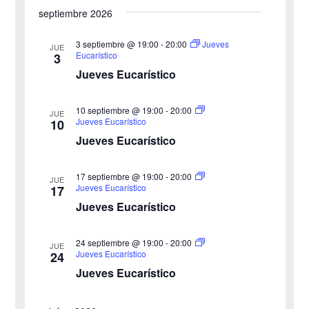
n
septiembre 2026
f
e
d
e
3 septiembre @ 19:00
-
20:00
Jueves
v
JUE
Eucarístico
3
c
e
i
Jueves Eucarístico
h
b
s
a
10 septiembre @ 19:00
-
20:00
JUE
ú
.
t
Jueves Eucarístico
10
Jueves Eucarístico
s
a
s
q
17 septiembre @ 19:00
-
20:00
JUE
Jueves Eucarístico
17
d
u
Jueves Eucarístico
e
e
24 septiembre @ 19:00
-
20:00
E
JUE
Jueves Eucarístico
24
d
v
Jueves Eucarístico
a
e