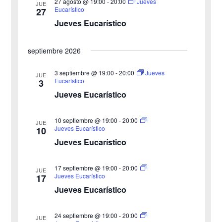
27 agosto @ 19:00
-
20:00
Jueves
JUE
f
e
Eucarístico
27
d
e
Jueves Eucarístico
v
c
e
i
h
septiembre 2026
b
s
a
3 septiembre @ 19:00
-
20:00
Jueves
JUE
ú
.
t
Eucarístico
3
Jueves Eucarístico
s
a
s
q
10 septiembre @ 19:00
-
20:00
JUE
Jueves Eucarístico
10
d
u
Jueves Eucarístico
e
e
17 septiembre @ 19:00
-
20:00
E
JUE
Jueves Eucarístico
17
d
v
Jueves Eucarístico
a
e
24 septiembre @ 19:00
-
20:00
JUE
y