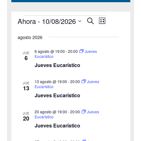
Ahora
 - 
10/08/2026
B
Eventos
N
N
L
u
i
S
s
a
a
s
agosto 2026
c
e
t
v
a
v
a
l
r
6 agosto @ 19:00
-
20:00
Jueves
JUE
e
Eucarístico
6
e
e
Jueves Eucarístico
g
c
g
c
a
13 agosto @ 19:00
-
20:00
Jueves
JUE
a
Eucarístico
13
i
c
Jueves Eucarístico
o
c
i
n
20 agosto @ 19:00
-
20:00
i
Jueves
ó
JUE
a
Eucarístico
20
n
Jueves Eucarístico
ó
l
a
d
n