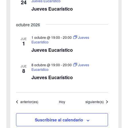
n
Jueves Eucarístico
24
Jueves Eucarístico
v
t
o
i
octubre 2026
s
1 octubre @ 19:00
-
20:00
Jueves
JUE
Eucarístico
1
t
Jueves Eucarístico
a
8 octubre @ 19:00
-
20:00
Jueves
JUE
s
Eucarístico
8
Jueves Eucarístico
d
e
Eventos
Eventos
anterior(es)
Hoy
siguiente(s)
E
v
Suscribirse al calendario
e