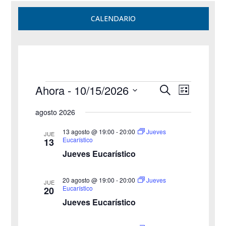
CALENDARIO
Eventos
Navegación
Navegac
Ahora
 - 
10/15/2026
Buscar
Lista
de
de
Selecciona
vistas
búsqueda
agosto 2026
la
de
y
Evento
fecha.
vistas
13 agosto @ 19:00
-
20:00
Jueves
JUE
Eucarístico
13
de
Jueves Eucarístico
Eventos
20 agosto @ 19:00
-
20:00
Jueves
JUE
Eucarístico
20
Jueves Eucarístico