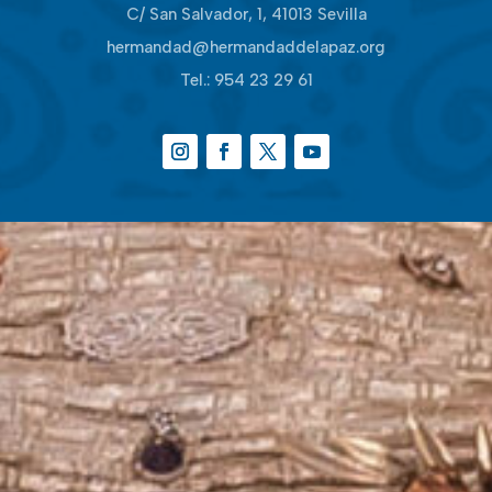
C/ San Salvador, 1, 41013 Sevilla
hermandad@hermandaddelapaz.org
Tel.:
954 23 29 61