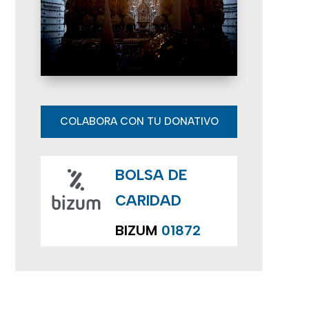
e
E
v
e
n
COLABORA CON TU DONATIVO
t
BOLSA DE
o
CARIDAD
s
BIZUM
01872