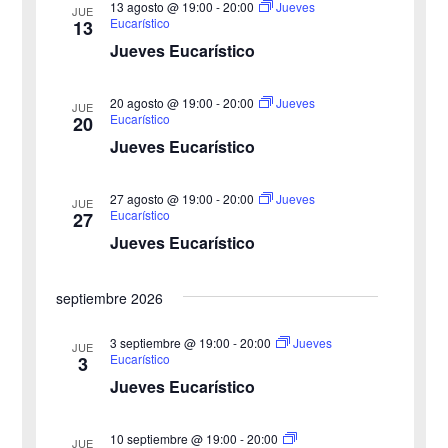
l
r
13 agosto @ 19:00
-
20:00
Jueves
JUE
e
Eucarístico
13
e
e
Jueves Eucarístico
g
c
g
c
a
20 agosto @ 19:00
-
20:00
Jueves
JUE
a
Eucarístico
20
i
c
Jueves Eucarístico
o
c
i
n
27 agosto @ 19:00
-
20:00
i
Jueves
ó
JUE
a
Eucarístico
27
n
Jueves Eucarístico
ó
l
a
d
n
septiembre 2026
f
e
d
e
3 septiembre @ 19:00
-
20:00
Jueves
v
JUE
Eucarístico
3
c
e
i
Jueves Eucarístico
h
b
s
a
10 septiembre @ 19:00
-
20:00
JUE