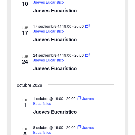
ú
.
t
Jueves Eucarístico
10
Jueves Eucarístico
s
a
s
q
17 septiembre @ 19:00
-
20:00
JUE
Jueves Eucarístico
17
d
u
Jueves Eucarístico
e
e
24 septiembre @ 19:00
-
20:00
E
JUE
Jueves Eucarístico
24
d
v
Jueves Eucarístico
a
e
octubre 2026
y
n
v
1 octubre @ 19:00
-
20:00
Jueves
t
JUE
Eucarístico
1
o
i
Jueves Eucarístico
s
8 octubre @ 19:00
-
20:00
Jueves
JUE
Eucarístico
8