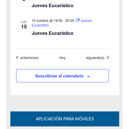
t
Jueves Eucarístico
a
15 octubre @ 19:00
-
20:00
Jueves
JUE
s
Eucarístico
15
Jueves Eucarístico
d
e
Eventos
Eventos
anterior(es)
Hoy
siguiente(s)
E
v
Suscribirse al calendario
e
n
t
o
APLICACIÓN PARA MÓVILES