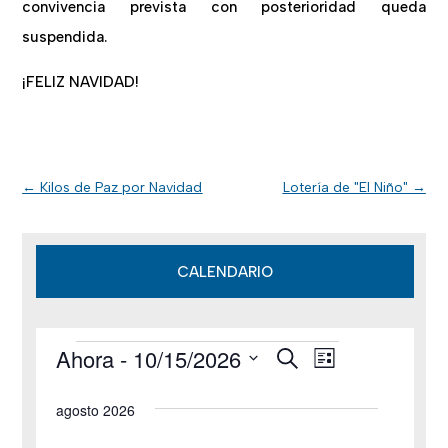
convivencia prevista con posterioridad queda
suspendida.
¡FELIZ NAVIDAD!
←
Kilos de Paz por Navidad
Lotería de "El Niño"
→
CALENDARIO
Ahora
 - 
10/15/2026
B
Eventos
N
N
L
u
i
S
s
a
a
s
agosto 2026
c
e
t
v
a
v
a