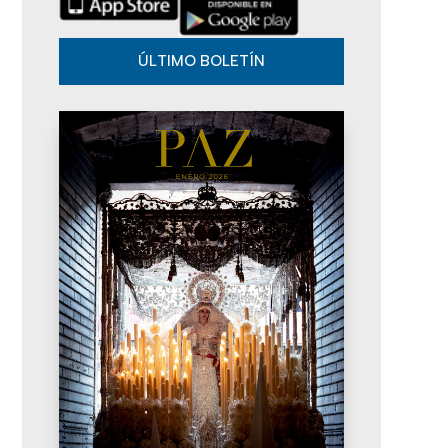
d
o
v
a
ÚLTIMO BOLETÍN
s
e
y
n
v
t
o
i
s
t
a
s
d
e