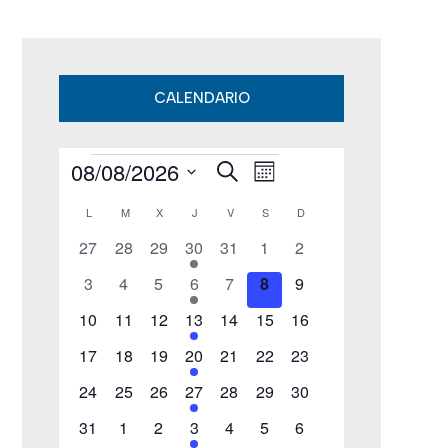
CALENDARIO
08/08/2026
B
Eventos
N
N
M
u
e
S
s
a
L
LUNES
M
MARTES
X
MIÉRCOLES
J
JUEVES
V
VIERNES
S
SÁBADO
D
DOMINGO
a
s
C
c
e
0
0
0
1
0
0
v
0
27
28
29
30
a
31
1
2
v
a
l
r
e
e
e
e
e
e
e
0
0
0
1
0
0
e
0
3
4
5
6
7
8
9
e
v
v
v
v
v
v
v
e
l
e
e
e
e
e
e
e
e
0
e
0
e
0
e
1
e
0
0
e
g
0
e
10
11
12
13
14
15
16
c
v
v
v
v
v
v
v
g
n
e
n
e
n
e
n
e
n
e
e
n
e
n
e
c
0
e
0
e
0
e
1
e
0
e
0
e
a
0
e
17
18
19
20
21
22
23
t
v
t
v
t
v
t
v
t
v
v
t
v
t
e
n
e
n
e
n
e
n
e
n
e
n
e
n
a
i
n
o
e
0
o
e
0
o
e
0
o
e
1
o
e
0
e
0
o
c
e
0
o
24
25
26
27
28
29
30
v
t
v
t
v
t
v
t
v
t
v
t
v
t
o
s
n
e
s
n
e
s
n
e
n
e
s
n
e
n
e
s
n
e
s
c
e
0
o
e
o
0
e
o
0
e
o
1
e
o
0
e
o
0
i
e
o
0
d
31
1
2
3
4
5
6
t
v
t
v
t
v
t
v
t
v
t
v
t
v
n