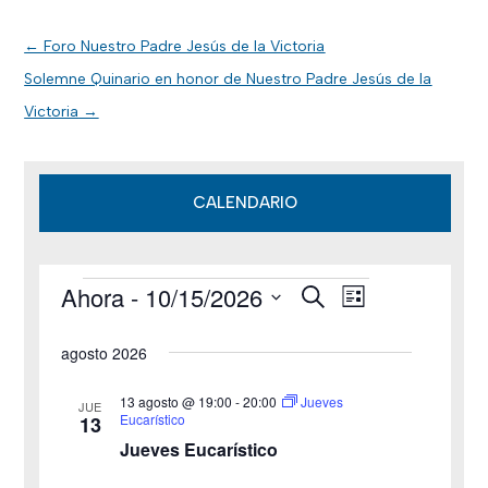
←
Foro Nuestro Padre Jesús de la Victoria
Solemne Quinario en honor de Nuestro Padre Jesús de la
Victoria
→
CALENDARIO
Ahora
 - 
10/15/2026
B
Eventos
N
N
L
u
i
S
s
a
a
s
agosto 2026
c
e
t
v
a
v
a
l
r
13 agosto @ 19:00
-
20:00
Jueves
JUE
e
Eucarístico
13
e
e
Jueves Eucarístico
g
c
g