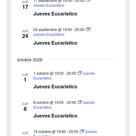
17 septiembre @ 19:00
-
20:00
JUE
Jueves Eucarístico
17
d
u
Jueves Eucarístico
e
e
24 septiembre @ 19:00
-
20:00
E
JUE
Jueves Eucarístico
24
d
v
Jueves Eucarístico
a
e
octubre 2026
y
n
v
1 octubre @ 19:00
-
20:00
Jueves
t
JUE
Eucarístico
1
o
i
Jueves Eucarístico
s
8 octubre @ 19:00
-
20:00
Jueves
JUE
Eucarístico
8
t
Jueves Eucarístico
a
15 octubre @ 19:00
-
20:00
Jueves
JUE
s