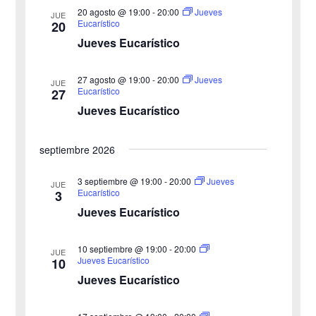
c
a
20 agosto @ 19:00
-
20:00
Jueves
JUE
a
Eucarístico
20
i
c
Jueves Eucarístico
o
c
i
n
27 agosto @ 19:00
-
20:00
i
Jueves
ó
JUE
a
Eucarístico
27
n
Jueves Eucarístico
ó
l
a
d
n
septiembre 2026
f
e
d
e
3 septiembre @ 19:00
-
20:00
Jueves
v
JUE
Eucarístico
3
c
e
i
Jueves Eucarístico
h
b
s
a
10 septiembre @ 19:00
-
20:00
JUE
ú
.
t
Jueves Eucarístico
10
Jueves Eucarístico
s
a
s
q