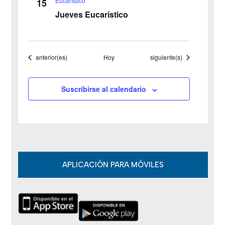
Eucarístico
15
Jueves Eucarístico
d
e
Eventos
Eventos
anterior(es)
Hoy
siguiente(s)
E
v
Suscribirse al calendario
e
n
t
o
APLICACIÓN PARA MÓVILES
s