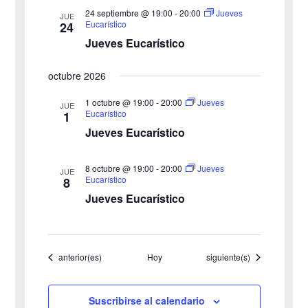
24 septiembre @ 19:00
-
20:00
Jueves
JUE
Eucarístico
24
Jueves Eucarístico
octubre 2026
1 octubre @ 19:00
-
20:00
Jueves
JUE
Eucarístico
1
Jueves Eucarístico
8 octubre @ 19:00
-
20:00
Jueves
JUE
Eucarístico
8
Jueves Eucarístico
Eventos
Eventos
anterior(es)
Hoy
siguiente(s)
Suscribirse al calendario