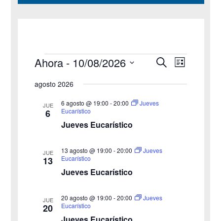
Eventos
Navegación
Navegac
Ahora
 - 
10/08/2026
Buscar
Lista
de
de
Selecciona
vistas
búsqueda
agosto 2026
la
de
y
Evento
fecha.
vistas
6 agosto @ 19:00
-
20:00
Jueves
JUE
Eucarístico
6
de
Jueves Eucarístico
Eventos
13 agosto @ 19:00
-
20:00
Jueves
JUE
Eucarístico
13
Jueves Eucarístico
20 agosto @ 19:00
-
20:00
Jueves
JUE
Eucarístico
20
Jueves Eucarístico