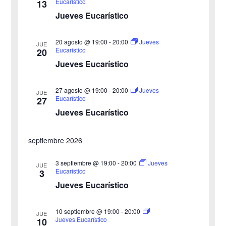
a
Eucarístico
13
i
c
Jueves Eucarístico
o
c
i
n
20 agosto @ 19:00
-
20:00
i
Jueves
ó
JUE
a
Eucarístico
20
n
Jueves Eucarístico
ó
l
a
d
n
27 agosto @ 19:00
-
20:00
Jueves
JUE
f
e
Eucarístico
27
d
e
Jueves Eucarístico
v
c
e
i
h
septiembre 2026
b
s
a
3 septiembre @ 19:00
-
20:00
Jueves
JUE
ú
.
t
Eucarístico
3
Jueves Eucarístico
s
a
s
q
10 septiembre @ 19:00
-
20:00
JUE
Jueves Eucarístico
10
d