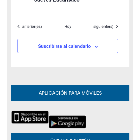
d
e
Eventos
Eventos
anterior(es)
Hoy
siguiente(s)
E
v
Suscribirse al calendario
e
n
t
o
APLICACIÓN PARA MÓVILES
s