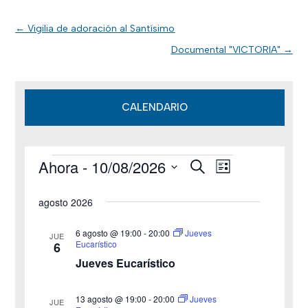
←
Vigilia de adoración al Santísimo
Documental "VICTORIA"
→
CALENDARIO
Ahora
 - 
10/08/2026
B
Eventos
N
N
L
u
i
S
s
a
a
s
agosto 2026
c
e
t
v
a
v
a
l
r
6 agosto @ 19:00
-
20:00
Jueves
JUE
e
Eucarístico
6
e
e
Jueves Eucarístico
g
c
g
c
a
13 agosto @ 19:00
-
20:00
Jueves
JUE