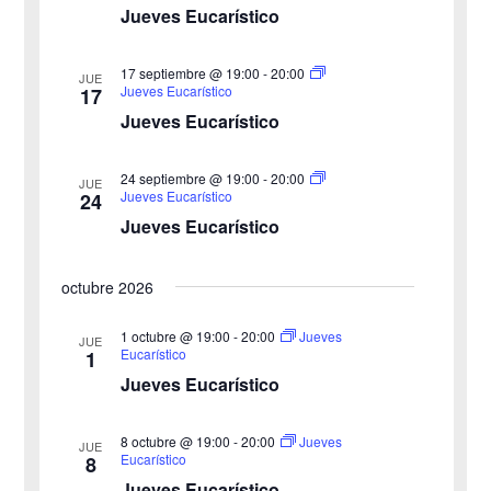
u
Jueves Eucarístico
e
e
17 septiembre @ 19:00
-
20:00
E
JUE
Jueves Eucarístico
17
d
v
Jueves Eucarístico
a
e
24 septiembre @ 19:00
-
20:00
JUE
y
n
Jueves Eucarístico
24
Jueves Eucarístico
v
t
o
i
octubre 2026
s
1 octubre @ 19:00
-
20:00
Jueves
JUE
Eucarístico
1
t
Jueves Eucarístico
a
8 octubre @ 19:00
-
20:00
Jueves
JUE
s
Eucarístico
8
Jueves Eucarístico