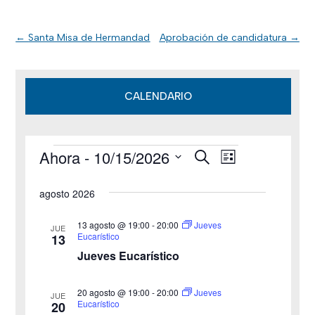
←
Santa Misa de Hermandad
Aprobación de candidatura
→
CALENDARIO
Ahora
 - 
10/15/2026
B
Eventos
N
N
L
u
i
S
s
a
a
s
agosto 2026
c
e
t
v
a
v
a
l
r
13 agosto @ 19:00
-
20:00
Jueves
JUE
e
Eucarístico
13
e
e
Jueves Eucarístico
g
c
g
c
a
20 agosto @ 19:00
-
20:00
Jueves
JUE
a
Eucarístico
20
i
c