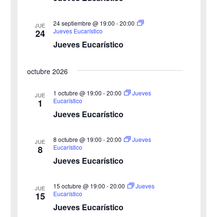
e
e
24 septiembre @ 19:00
-
20:00
E
JUE
Jueves Eucarístico
24
d
v
Jueves Eucarístico
a
e
octubre 2026
y
n
v
1 octubre @ 19:00
-
20:00
Jueves
t
JUE
Eucarístico
1
o
i
Jueves Eucarístico
s
8 octubre @ 19:00
-
20:00
Jueves
JUE
Eucarístico
8
t
Jueves Eucarístico
a
15 octubre @ 19:00
-
20:00
Jueves
JUE
s
Eucarístico
15
Jueves Eucarístico
d