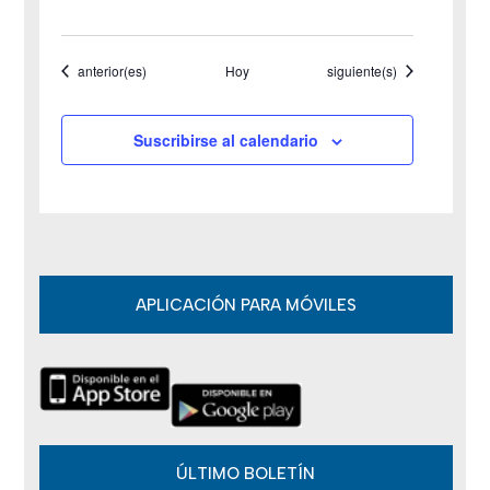
e
Eventos
Eventos
anterior(es)
Hoy
siguiente(s)
E
v
Suscribirse al calendario
e
n
t
o
APLICACIÓN PARA MÓVILES
s
ÚLTIMO BOLETÍN