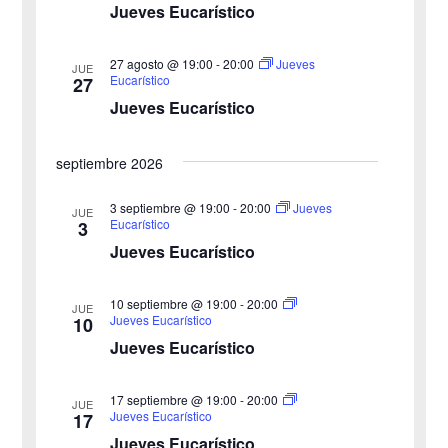
Jueves Eucarístico
o
c
i
n
27 agosto @ 19:00
-
20:00
i
Jueves
ó
JUE
a
Eucarístico
27
n
Jueves Eucarístico
ó
l
a
d
n
septiembre 2026
f
e
d
e
3 septiembre @ 19:00
-
20:00
Jueves
v
JUE
Eucarístico
3
c
e
i
Jueves Eucarístico
h
b
s
a
10 septiembre @ 19:00
-
20:00
JUE
ú
.
t
Jueves Eucarístico
10
Jueves Eucarístico
s
a
s
q
17 septiembre @ 19:00
-
20:00
JUE
Jueves Eucarístico
17
d
u
Jueves Eucarístico