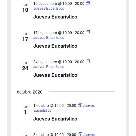
10 septiembre @ 19:00
-
20:00
JUE
ú
.
t
Jueves Eucarístico
10
Jueves Eucarístico
s
a
s
q
17 septiembre @ 19:00
-
20:00
JUE
Jueves Eucarístico
17
d
u
Jueves Eucarístico
e
e
24 septiembre @ 19:00
-
20:00
E
JUE
Jueves Eucarístico
24
d
v
Jueves Eucarístico
a
e
octubre 2026
y
n
v
1 octubre @ 19:00
-
20:00
Jueves
t
JUE
Eucarístico
1
o
i
Jueves Eucarístico
s
8 octubre @ 19:00
-
20:00
Jueves
JUE