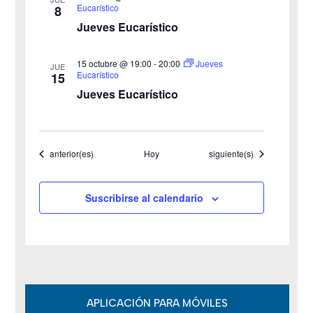
Eucarístico
8
t
Jueves Eucarístico
a
15 octubre @ 19:00
-
20:00
Jueves
JUE
s
Eucarístico
15
Jueves Eucarístico
d
e
Eventos
Eventos
anterior(es)
Hoy
siguiente(s)
E
v
Suscribirse al calendario
e
n
t
o
APLICACIÓN PARA MÓVILES