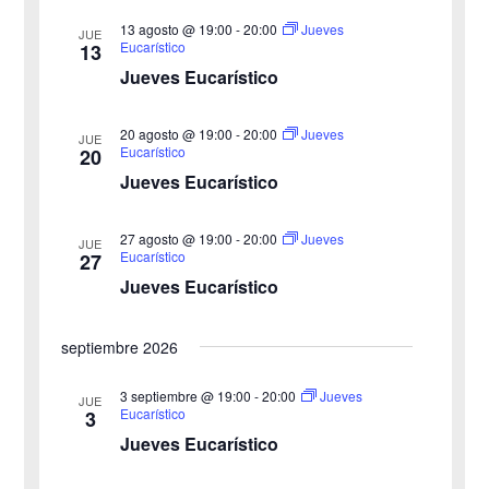
v
a
v
a
l
r
13 agosto @ 19:00
-
20:00
Jueves
JUE
e
Eucarístico
13
e
e
Jueves Eucarístico
g
c
g
c
a
20 agosto @ 19:00
-
20:00
Jueves
JUE
a
Eucarístico
20
i
c
Jueves Eucarístico
o
c
i
n
27 agosto @ 19:00
-
20:00
i
Jueves
ó
JUE
a
Eucarístico
27
n
Jueves Eucarístico
ó
l
a
d
n
septiembre 2026
f
e
d
e
3 septiembre @ 19:00
-
20:00
Jueves
v
JUE
Eucarístico
3
c
e
i
Jueves Eucarístico
h
b
s
a