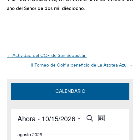
año del Señor de dos mil dieciocho.
←
Actividad del COF de San Sebastián
II Torneo de Golf a beneficio de La Azotea Azul
→
CALENDARIO
Ahora
 - 
10/15/2026
B
Eventos
N
N
L
u
i
S
s
a
a
s
agosto 2026
c
e
t