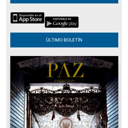
s
ÚLTIMO BOLETÍN