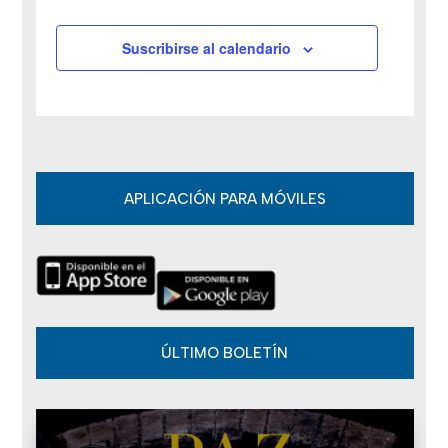
v
Suscribirse al calendario
e
n
t
o
APLICACIÓN PARA MÓVILES
s
ÚLTIMO BOLETÍN