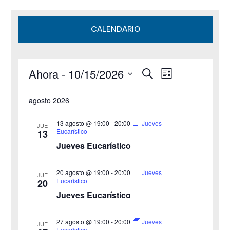
CALENDARIO
Ahora
 - 
10/15/2026
B
Eventos
N
N
L
u
i
S
s
a
a
s
agosto 2026
c
e
t
v
a
v
a
l
r
13 agosto @ 19:00
-
20:00
Jueves
JUE
e
Eucarístico
13
e
e
Jueves Eucarístico
g
c
g
c
a
20 agosto @ 19:00
-
20:00
Jueves
JUE
a
Eucarístico
20
i
c
Jueves Eucarístico
o
c
i
n
27 agosto @ 19:00
-
20:00
i
Jueves
ó
JUE
a
Eucarístico