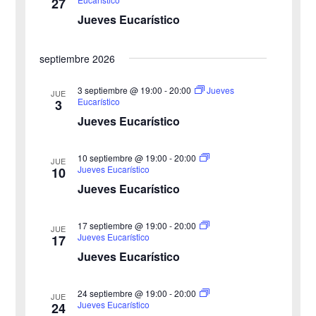
27
n
Jueves Eucarístico
ó
l
a
d
n
septiembre 2026
f
e
d
e
3 septiembre @ 19:00
-
20:00
Jueves
v
JUE
Eucarístico
3
c
e
i
Jueves Eucarístico
h
b
s
a
10 septiembre @ 19:00
-
20:00
JUE
ú
.
t
Jueves Eucarístico
10
Jueves Eucarístico
s
a
s
q
17 septiembre @ 19:00
-
20:00
JUE
Jueves Eucarístico
17
d
u
Jueves Eucarístico
e
e
24 septiembre @ 19:00
-
20:00
E
JUE
Jueves Eucarístico
24
d