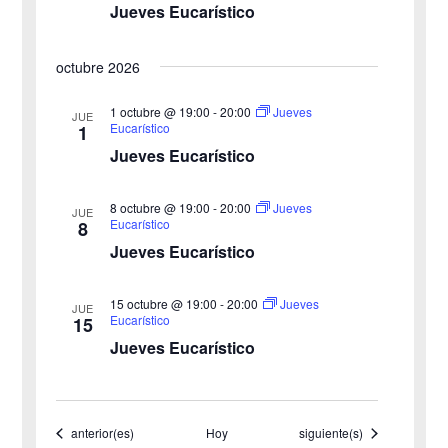
v
Jueves Eucarístico
a
e
octubre 2026
y
n
v
1 octubre @ 19:00
-
20:00
Jueves
t
JUE
Eucarístico
1
o
i
Jueves Eucarístico
s
8 octubre @ 19:00
-
20:00
Jueves
JUE
Eucarístico
8
t
Jueves Eucarístico
a
15 octubre @ 19:00
-
20:00
Jueves
JUE
s
Eucarístico
15
Jueves Eucarístico
d
e
Eventos
Eventos
anterior(es)
Hoy
siguiente(s)
E