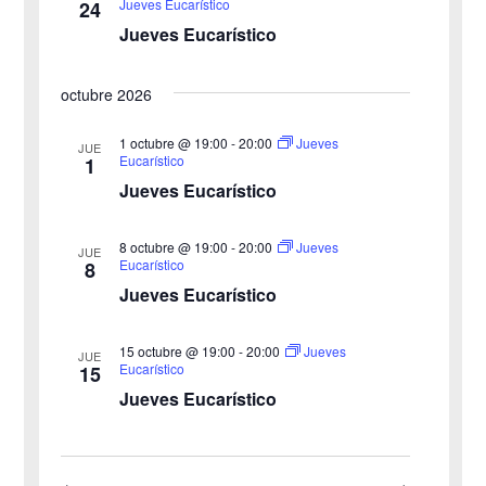
Jueves Eucarístico
24
d
v
Jueves Eucarístico
a
e
octubre 2026
y
n
v
1 octubre @ 19:00
-
20:00
Jueves
t
JUE
Eucarístico
1
o
i
Jueves Eucarístico
s
8 octubre @ 19:00
-
20:00
Jueves
JUE
Eucarístico
8
t
Jueves Eucarístico
a
15 octubre @ 19:00
-
20:00
Jueves
JUE
s
Eucarístico
15
Jueves Eucarístico
d
e