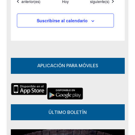
Eventos
Eventos
anterior(es)
Hoy
siguiente(s)
E
v
Suscribirse al calendario
e
n
t
o
APLICACIÓN PARA MÓVILES
s
ÚLTIMO BOLETÍN