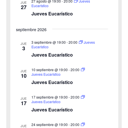
27 agosto @ 19:00
-
20:00
i
Jueves
ó
JUE
a
Eucarístico
27
n
Jueves Eucarístico
ó
l
a
d
n
septiembre 2026
f
e
d
e
3 septiembre @ 19:00
-
20:00
Jueves
v
JUE
Eucarístico
3
c
e
i
Jueves Eucarístico
h
b
s
a
10 septiembre @ 19:00
-
20:00
JUE
ú
.
t
Jueves Eucarístico
10
Jueves Eucarístico
s
a
s
q
17 septiembre @ 19:00
-
20:00
JUE
Jueves Eucarístico
17
d
u
Jueves Eucarístico
e
e
24 septiembre @ 19:00
-
20:00
E
JUE