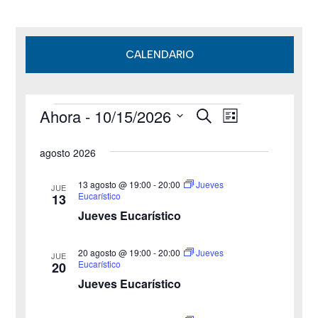
CALENDARIO
Ahora
 - 
10/15/2026
B
Eventos
N
N
L
u
i
S
s
a
a
s
agosto 2026
c
e
t
v
a
v
a
l
r
13 agosto @ 19:00
-
20:00
Jueves
JUE
e
Eucarístico
13
e
e
Jueves Eucarístico
g
c
g
c
a
20 agosto @ 19:00
-
20:00
Jueves
JUE
a
Eucarístico
20
i
c
Jueves Eucarístico
o
c
i
n