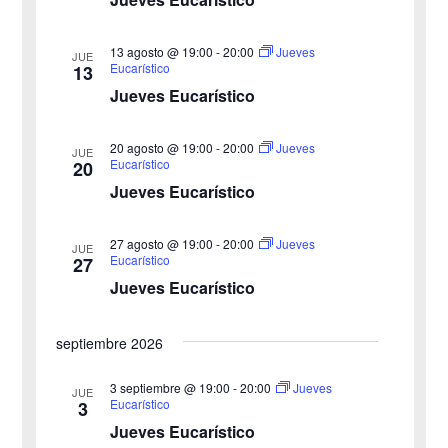
g
c
g
c
a
13 agosto @ 19:00
-
20:00
Jueves
JUE
a
Eucarístico
13
i
c
Jueves Eucarístico
o
c
i
n
20 agosto @ 19:00
-
20:00
i
Jueves
ó
JUE
a
Eucarístico
20
n
Jueves Eucarístico
ó
l
a
d
n
27 agosto @ 19:00
-
20:00
Jueves
JUE
f
e
Eucarístico
27
d
e
Jueves Eucarístico
v
c
e
i
h
septiembre 2026
b
s
a
3 septiembre @ 19:00
-
20:00
Jueves
JUE
ú
.
t
Eucarístico
3
Jueves Eucarístico
s
a