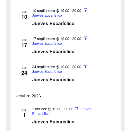
s
q
10 septiembre @ 19:00
-
20:00
JUE
Jueves Eucarístico
10
d
u
Jueves Eucarístico
e
e
17 septiembre @ 19:00
-
20:00
E
JUE
Jueves Eucarístico
17
d
v
Jueves Eucarístico
a
e
24 septiembre @ 19:00
-
20:00
JUE
y
n
Jueves Eucarístico
24
Jueves Eucarístico
v
t
o
i
octubre 2026
s
1 octubre @ 19:00
-
20:00
Jueves
JUE
Eucarístico
1
t
Jueves Eucarístico
a