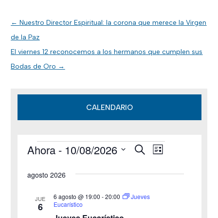
←
Nuestro Director Espiritual: la corona que merece la Virgen
de la Paz
El viernes 12 reconocemos a los hermanos que cumplen sus
Bodas de Oro
→
CALENDARIO
Ahora
 - 
10/08/2026
B
Eventos
N
N
L
u
i
S
s
a
a
s
agosto 2026
c
e
t
v
a
v
a
l
r
6 agosto @ 19:00
-
20:00
Jueves
JUE
e
Eucarístico
6
e
e
Jueves Eucarístico