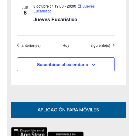
8 octubre @ 19:00
-
20:00
Jueves
JUE
s
Eucarístico
8
Jueves Eucarístico
d
e
Eventos
Eventos
anterior(es)
Hoy
siguiente(s)
E
v
Suscribirse al calendario
e
n
t
o
APLICACIÓN PARA MÓVILES
s