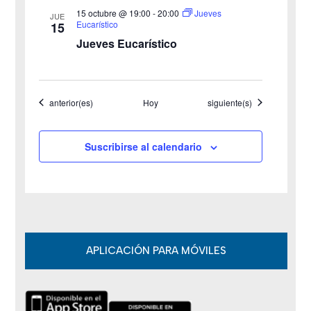
15 octubre @ 19:00
-
20:00
Jueves
JUE
s
Eucarístico
15
Jueves Eucarístico
d
e
Eventos
Eventos
anterior(es)
Hoy
siguiente(s)
E
v
Suscribirse al calendario
e
n
t
o
APLICACIÓN PARA MÓVILES
s