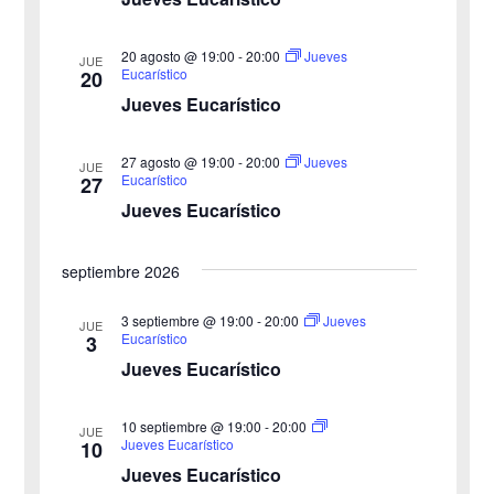
g
c
g
c
a
20 agosto @ 19:00
-
20:00
Jueves
JUE
a
Eucarístico
20
i
c
Jueves Eucarístico
o
c
i
n
27 agosto @ 19:00
-
20:00
i
Jueves
ó
JUE
a
Eucarístico
27
n
Jueves Eucarístico
ó
l
a
d
n
septiembre 2026
f
e
d
e
3 septiembre @ 19:00
-
20:00
Jueves
v
JUE
Eucarístico
3
c
e
i
Jueves Eucarístico
h
b
s
a
10 septiembre @ 19:00
-
20:00
JUE
ú
.
t
Jueves Eucarístico
10
Jueves Eucarístico
s
a