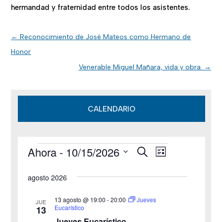
hermandad y fraternidad entre todos los asistentes.
←
Reconocimiento de José Mateos como Hermano de
Honor
Venerable Miguel Mañara, vida y obra.
→
CALENDARIO
Ahora
 - 
10/15/2026
B
Eventos
N
N
L
u
i
S
s
a
a
s
agosto 2026
c
e
t
v
a
v
a
l
r
13 agosto @ 19:00
-
20:00
Jueves
JUE
e
Eucarístico
13
e
e
Jueves Eucarístico