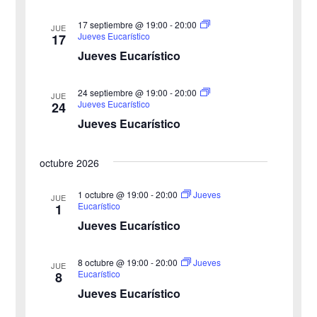
s
q
17 septiembre @ 19:00
-
20:00
JUE
Jueves Eucarístico
17
d
u
Jueves Eucarístico
e
e
24 septiembre @ 19:00
-
20:00
E
JUE
Jueves Eucarístico
24
d
v
Jueves Eucarístico
a
e
octubre 2026
y
n
v
1 octubre @ 19:00
-
20:00
Jueves
t
JUE
Eucarístico
1
o
i
Jueves Eucarístico
s
8 octubre @ 19:00
-
20:00
Jueves
JUE
Eucarístico
8
t
Jueves Eucarístico
a