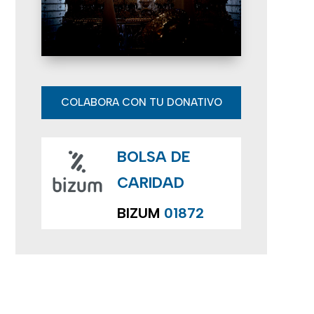
E
v
e
n
COLABORA CON TU DONATIVO
t
BOLSA DE
o
CARIDAD
s
BIZUM
01872