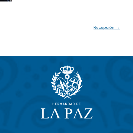
Recepción
→