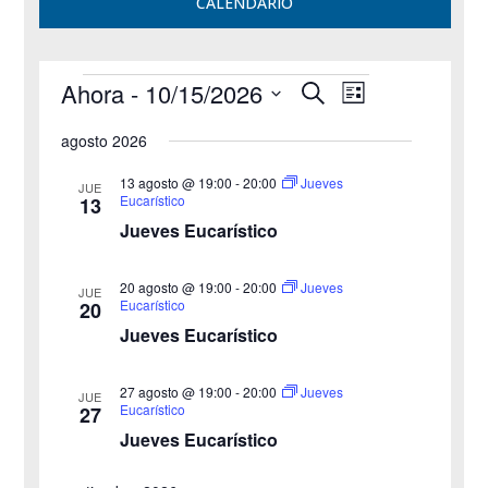
CALENDARIO
Eventos
N
N
Ahora
 - 
10/15/2026
B
L
a
a
u
S
i
v
v
s
agosto 2026
e
e
s
e
c
g
l
t
g
13 agosto @ 19:00
-
20:00
Jueves
a
JUE
a
e
a
Eucarístico
13
a
r
c
c
Jueves Eucarístico
c
i
c
i
ó
i
n
ó
20 agosto @ 19:00
-
20:00
Jueves
JUE
o
d
Eucarístico
20
n
e
n
d
Jueves Eucarístico
v
a
e
i
l
b
s
27 agosto @ 19:00
-
20:00
Jueves
a
JUE
ú
t
Eucarístico
27
f
a
s
Jueves Eucarístico
e
s
q
c
d