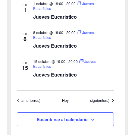
1 octubre @ 19:00
-
20:00
Jueves
JUE
Eucarístico
1
Jueves Eucarístico
8 octubre @ 19:00
-
20:00
Jueves
JUE
Eucarístico
8
Jueves Eucarístico
15 octubre @ 19:00
-
20:00
Jueves
JUE
Eucarístico
15
Jueves Eucarístico
Eventos
Eventos
anterior(es)
Hoy
siguiente(s)
Suscribirse al calendario