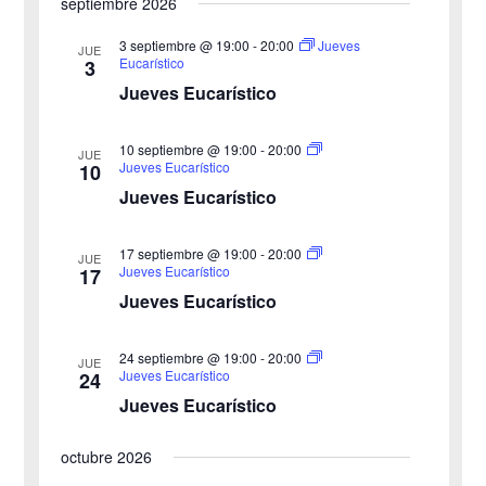
u
septiembre 2026
e
h
e
E
a
d
3 septiembre @ 19:00
-
20:00
Jueves
JUE
v
.
Eucarístico
3
a
e
Jueves Eucarístico
y
n
t
v
o
i
10 septiembre @ 19:00
-
20:00
JUE
Jueves Eucarístico
10
s
t
Jueves Eucarístico
a
s
17 septiembre @ 19:00
-
20:00
JUE
d
Jueves Eucarístico
17
e
Jueves Eucarístico
E
v
24 septiembre @ 19:00
-
20:00
JUE
e
Jueves Eucarístico
24
n
Jueves Eucarístico
t
o
octubre 2026
s