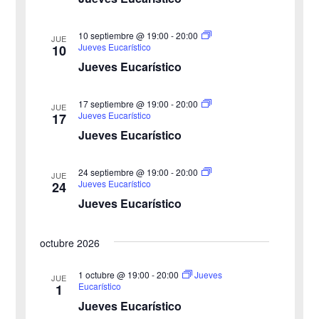
h
b
s
a
10 septiembre @ 19:00
-
20:00
JUE
ú
.
t
Jueves Eucarístico
10
Jueves Eucarístico
s
a
s
q
17 septiembre @ 19:00
-
20:00
JUE
Jueves Eucarístico
17
d
u
Jueves Eucarístico
e
e
24 septiembre @ 19:00
-
20:00
E
JUE
Jueves Eucarístico
24
d
v
Jueves Eucarístico
a
e
octubre 2026
y
n
v
1 octubre @ 19:00
-
20:00
Jueves
t
JUE
Eucarístico
1
o
i
Jueves Eucarístico