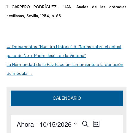
1 CARRERO RODRÍGUEZ, JUAN, Anales de las cofradías
sevillanas, Sevilla, 1984, p. 68.
←
Documentos “Nuestra Historia” 5: "Notas sobre el actual
paso de Ntro. Padre Jesús de la Victoria"
La Hermandad de la Paz hace un llamamiento a la donación
de médula
→
CALENDARIO
Ahora
 - 
10/15/2026
B
Eventos
N
N
L
u
i
S