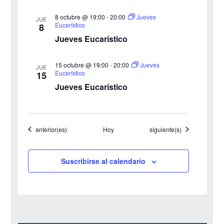
s
8 octubre @ 19:00
-
20:00
Jueves
JUE
Eucarístico
8
t
Jueves Eucarístico
a
15 octubre @ 19:00
-
20:00
Jueves
JUE
s
Eucarístico
15
Jueves Eucarístico
d
e
Eventos
Eventos
anterior(es)
Hoy
siguiente(s)
E
v
Suscribirse al calendario
e
n
t