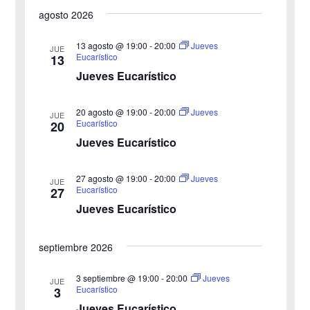
s
a
a
s
agosto 2026
c
e
t
v
a
v
a
l
r
13 agosto @ 19:00
-
20:00
Jueves
JUE
e
Eucarístico
13
e
e
Jueves Eucarístico
g
c
g
c
a
20 agosto @ 19:00
-
20:00
Jueves
JUE
a
Eucarístico
20
i
c
Jueves Eucarístico
o
c
i
n
27 agosto @ 19:00
-
20:00
i
Jueves
ó
JUE
a
Eucarístico
27
n
Jueves Eucarístico
ó
l
a
d
n
septiembre 2026
f
e
d
e
3 septiembre @ 19:00
-
20:00
Jueves
v
JUE
Eucarístico
3
c
e
i
Jueves Eucarístico