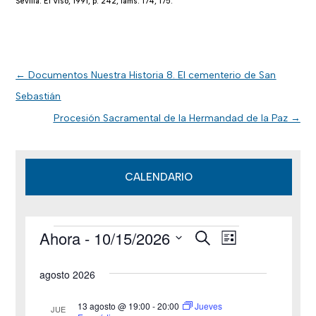
Sevilla: El Viso, 1991, p. 242, láms. 174, 175.
←
Documentos Nuestra Historia 8. El cementerio de San
Sebastián
Procesión Sacramental de la Hermandad de la Paz
→
CALENDARIO
Ahora
 - 
10/15/2026
B
Eventos
N
N
L
u
i
S
s
a
a
s
agosto 2026
c
e
t
v
a
v
a
l
r
13 agosto @ 19:00
-
20:00
Jueves
JUE
e