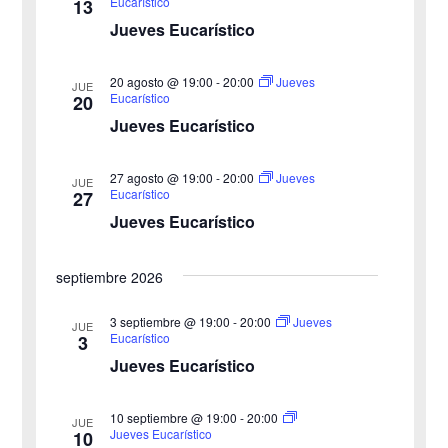
Eucarístico
13
e
e
Jueves Eucarístico
g
c
g
c
a
20 agosto @ 19:00
-
20:00
Jueves
JUE
a
Eucarístico
20
i
c
Jueves Eucarístico
o
c
i
n
27 agosto @ 19:00
-
20:00
i
Jueves
ó
JUE
a
Eucarístico
27
n
Jueves Eucarístico
ó
l
a
d
n
septiembre 2026
f
e
d
e
3 septiembre @ 19:00
-
20:00
Jueves
v
JUE
Eucarístico
3
c
e
i
Jueves Eucarístico
h
b
s
a
10 septiembre @ 19:00
-
20:00
JUE
ú
.
t
Jueves Eucarístico
10