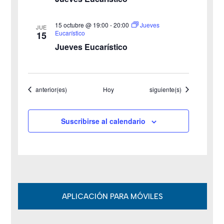
a
15 octubre @ 19:00
-
20:00
Jueves
JUE
s
Eucarístico
15
Jueves Eucarístico
d
e
Eventos
Eventos
anterior(es)
Hoy
siguiente(s)
E
v
Suscribirse al calendario
e
n
t
o
APLICACIÓN PARA MÓVILES
s