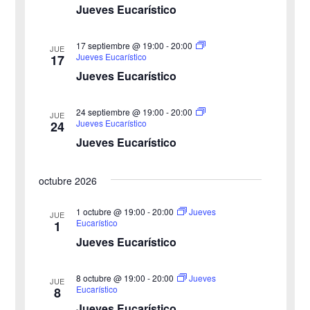
Jueves Eucarístico
s
a
s
q
17 septiembre @ 19:00
-
20:00
JUE
Jueves Eucarístico
17
d
u
Jueves Eucarístico
e
e
24 septiembre @ 19:00
-
20:00
E
JUE
Jueves Eucarístico
24
d
v
Jueves Eucarístico
a
e
octubre 2026
y
n
v
1 octubre @ 19:00
-
20:00
Jueves
t
JUE
Eucarístico
1
o
i
Jueves Eucarístico
s
8 octubre @ 19:00
-
20:00
Jueves
JUE
Eucarístico
8
t
Jueves Eucarístico