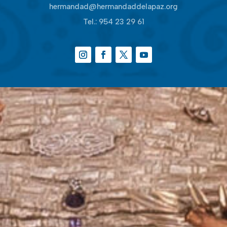
hermandad@hermandaddelapaz.org
Tel.:
954 23 29 61