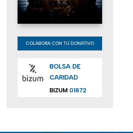
E
v
e
n
COLABORA CON TU DONATIVO
t
BOLSA DE
o
CARIDAD
s
BIZUM
01872