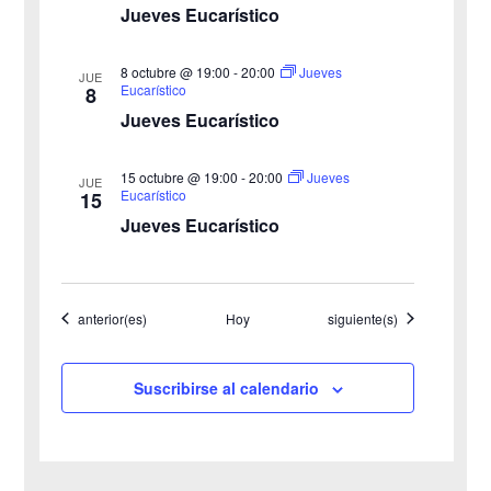
o
i
Jueves Eucarístico
s
8 octubre @ 19:00
-
20:00
Jueves
JUE
Eucarístico
8
t
Jueves Eucarístico
a
15 octubre @ 19:00
-
20:00
Jueves
JUE
s
Eucarístico
15
Jueves Eucarístico
d
e
Eventos
Eventos
anterior(es)
Hoy
siguiente(s)
E
v
Suscribirse al calendario
e
n