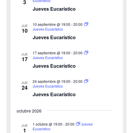
Eucarístico
3
c
e
i
Jueves Eucarístico
h
b
s
a
10 septiembre @ 19:00
-
20:00
JUE
ú
.
t
Jueves Eucarístico
10
Jueves Eucarístico
s
a
s
q
17 septiembre @ 19:00
-
20:00
JUE
Jueves Eucarístico
17
d
u
Jueves Eucarístico
e
e
24 septiembre @ 19:00
-
20:00
E
JUE
Jueves Eucarístico
24
d
v
Jueves Eucarístico
a
e
octubre 2026
y
n
v
1 octubre @ 19:00
-
20:00
Jueves
t
JUE
Eucarístico
1