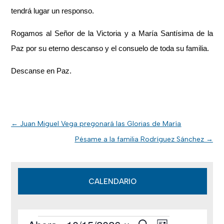
tendrá lugar un responso.
Rogamos al Señor de la Victoria y a María Santísima de la
Paz por su eterno descanso y el consuelo de toda su familia.
Descanse en Paz.
←
Juan Miguel Vega pregonará las Glorias de María
Pésame a la familia Rodríguez Sánchez
→
CALENDARIO
B