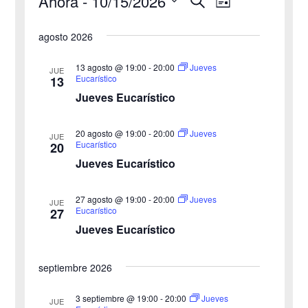
Ahora
 - 
10/15/2026
Eventos
N
N
L
u
i
S
s
a
a
s
agosto 2026
c
e
t
v
a
v
a
l
r
13 agosto @ 19:00
-
20:00
Jueves
JUE
e
Eucarístico
13
e
e
Jueves Eucarístico
g
c
g
c
a
20 agosto @ 19:00
-
20:00
Jueves
JUE
a
Eucarístico
20
i
c
Jueves Eucarístico
o
c
i
n
27 agosto @ 19:00
-
20:00
i
Jueves
ó
JUE
a
Eucarístico
27
n
Jueves Eucarístico
ó
l
a
d
n
septiembre 2026
f
e
d
e
3 septiembre @ 19:00
-
20:00
Jueves
v
JUE