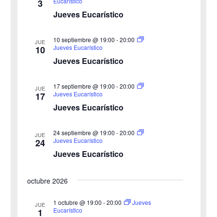
Eucarístico
3
c
e
i
Jueves Eucarístico
h
b
s
a
10 septiembre @ 19:00
-
20:00
JUE
ú
.
t
Jueves Eucarístico
10
Jueves Eucarístico
s
a
s
q
17 septiembre @ 19:00
-
20:00
JUE
Jueves Eucarístico
17
d
u
Jueves Eucarístico
e
e
24 septiembre @ 19:00
-
20:00
E
JUE
Jueves Eucarístico
24
d
v
Jueves Eucarístico
a
e
octubre 2026
y
n
v
1 octubre @ 19:00
-
20:00
Jueves
t
JUE
Eucarístico
1