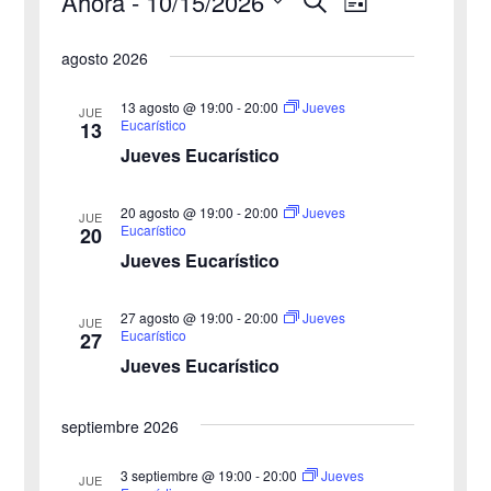
Ahora
 - 
10/15/2026
Eventos
N
N
L
u
i
S
s
a
a
s
agosto 2026
c
e
t
v
a
v
a
l
r
13 agosto @ 19:00
-
20:00
Jueves
JUE
e
Eucarístico
13
e
e
Jueves Eucarístico
g
c
g
c
a
20 agosto @ 19:00
-
20:00
Jueves
JUE
a
Eucarístico
20
i
c
Jueves Eucarístico
o
c
i
n
27 agosto @ 19:00
-
20:00
i
Jueves
ó
JUE
a
Eucarístico
27
n
Jueves Eucarístico
ó
l
a
d
n
septiembre 2026
f
e
d
e
3 septiembre @ 19:00
-
20:00
Jueves
v
JUE