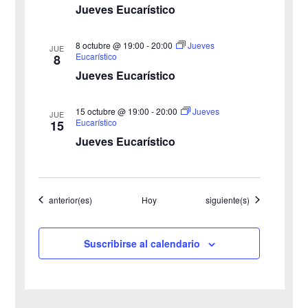
o
i
Jueves Eucarístico
s
8 octubre @ 19:00
-
20:00
Jueves
JUE
Eucarístico
8
t
Jueves Eucarístico
a
15 octubre @ 19:00
-
20:00
Jueves
JUE
s
Eucarístico
15
Jueves Eucarístico
d
e
Eventos
Eventos
anterior(es)
Hoy
siguiente(s)
E
v
Suscribirse al calendario
e
n