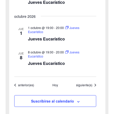
Jueves Eucarístico
v
t
o
i
octubre 2026
s
1 octubre @ 19:00
-
20:00
Jueves
JUE
Eucarístico
1
t
Jueves Eucarístico
a
8 octubre @ 19:00
-
20:00
Jueves
JUE
s
Eucarístico
8
Jueves Eucarístico
d
e
Eventos
Eventos
anterior(es)
Hoy
siguiente(s)
E
v
Suscribirse al calendario
e