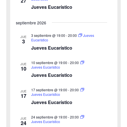
27
d
e
Jueves Eucarístico
v
c
e
i
h
septiembre 2026
b
s
a
3 septiembre @ 19:00
-
20:00
Jueves
JUE
ú
.
t
Eucarístico
3
Jueves Eucarístico
s
a
s
q
10 septiembre @ 19:00
-
20:00
JUE
Jueves Eucarístico
10
d
u
Jueves Eucarístico
e
e
17 septiembre @ 19:00
-
20:00
E
JUE
Jueves Eucarístico
17
d
v
Jueves Eucarístico
a
e
24 septiembre @ 19:00
-
20:00
JUE
y
n
Jueves Eucarístico
24