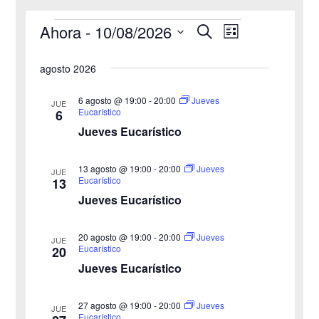
Ahora
 - 
10/08/2026
B
Eventos
N
N
L
u
i
S
s
a
a
s
agosto 2026
c
e
t
v
a
v
a
l
r
6 agosto @ 19:00
-
20:00
Jueves
JUE
e
Eucarístico
6
e
e
Jueves Eucarístico
g
c
g
c
a
13 agosto @ 19:00
-
20:00
Jueves
JUE
a
Eucarístico
13
i
c
Jueves Eucarístico
o
c
i
n
20 agosto @ 19:00
-
20:00
i
Jueves
ó
JUE
a
Eucarístico
20
n
Jueves Eucarístico
ó
l
a
d
n
27 agosto @ 19:00
-
20:00
Jueves
JUE
f
e
Eucarístico