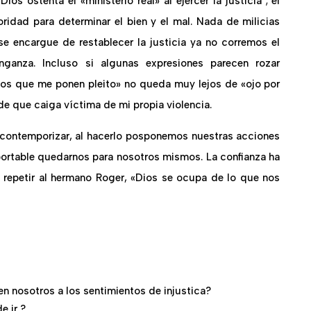
ios ostenta el «ministerio real» al ejercer la justicia ; él
oridad para determinar el bien y el mal. Nada de milicias
se encargue de restablecer la justicia ya no corremos el
nganza. Incluso si algunas expresiones parecen rozar
n los que me ponen pleito» no queda muy lejos de «ojo por
ide que caiga víctima de mi propia violencia.
 contemporizar, al hacerlo posponemos nuestras acciones
oportable quedarnos para nosotros mismos. La confianza ha
 repetir al hermano Roger, «Dios se ocupa de lo que nos
 nosotros a los sentimientos de injustica?
e ir ?