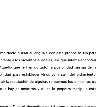
almo decidió usar el lenguaje con este propósito. No para
rente a los violentos e infieles, así que intenta encontrar
Aquello que le han quitado: la posibilidad misma de la
ilidad para establecer vínculos y salir del aislamiento.
truir la reputación de alguien, rompemos los cimientos de
que hay en nosotros y quien lo perpetra manipula esta
resar a Dios el sinsentido de tal ataque: «sin motivo me