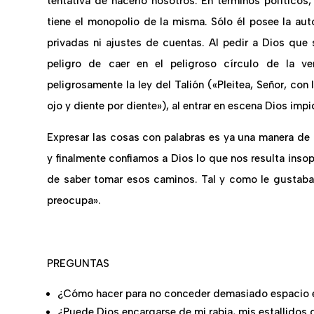
tentativa de hacerlo nosotros. En términos políticos, D
tiene el monopolio de la misma. Sólo él posee la aut
privadas ni ajustes de cuentas. Al pedir a Dios que 
peligro de caer en el peligroso círculo de la ve
peligrosamente la ley del Talión («Pleitea, Señor, co
ojo y diente por diente»), al entrar en escena Dios imp
Expresar las cosas con palabras es ya una manera de
y finalmente confiamos a Dios lo que nos resulta ins
de saber tomar esos caminos. Tal y como le gustaba
preocupa».
PREGUNTAS
¿Cómo hacer para no conceder demasiado espacio en
¿Puede Dios encargarse de mi rabia, mis estallidos d