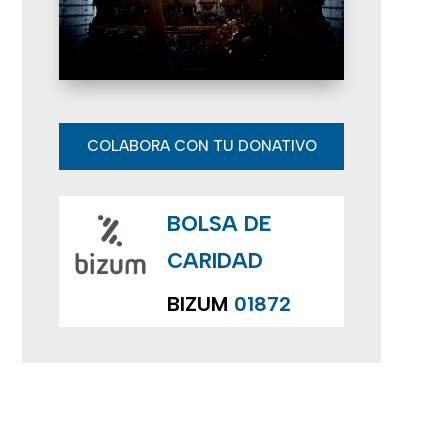
E
v
e
n
COLABORA CON TU DONATIVO
t
BOLSA DE
o
CARIDAD
s
BIZUM
01872