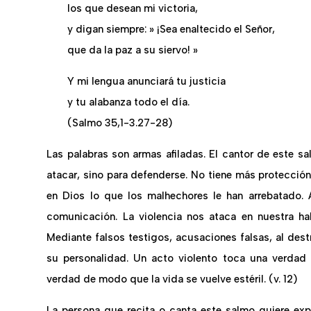
los que desean mi victoria,
y digan siempre: » ¡Sea enaltecido el Señor,
que da la paz a su siervo! »
Y mi lengua anunciará tu justicia
y tu alabanza todo el día.
(Salmo 35,1-3.27-28)
Las palabras son armas afiladas. El cantor de este s
atacar, sino para defenderse. No tiene más protección f
en Dios lo que los malhechores le han arrebatado. 
comunicación. La violencia nos ataca en nuestra hab
Mediante falsos testigos, acusaciones falsas, al des
su personalidad. Un acto violento toca una verdad 
verdad de modo que la vida se vuelve estéril. (v. 12)
La persona que recita o canta este salmo quiere exp