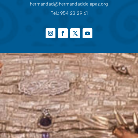
hermandad@hermandaddelapaz.org
Tel.:
954 23 29 61