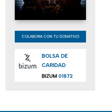
E
v
e
n
COLABORA CON TU DONATIVO
t
BOLSA DE
o
CARIDAD
s
BIZUM
01872