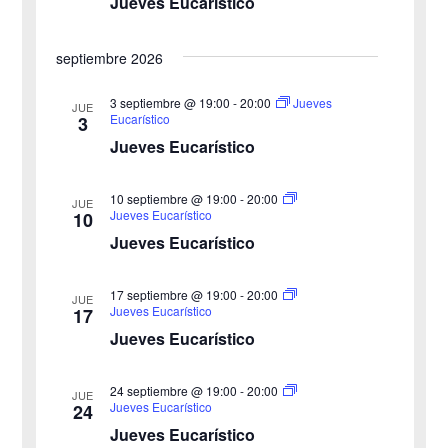
Jueves Eucarístico
ó
l
a
d
n
septiembre 2026
f
e
d
e
3 septiembre @ 19:00
-
20:00
Jueves
v
JUE
Eucarístico
3
c
e
i
Jueves Eucarístico
h
b
s
a
10 septiembre @ 19:00
-
20:00
JUE
ú
.
t
Jueves Eucarístico
10
Jueves Eucarístico
s
a
s
q
17 septiembre @ 19:00
-
20:00
JUE
Jueves Eucarístico
17
d
u
Jueves Eucarístico
e
e
24 septiembre @ 19:00
-
20:00
E
JUE
Jueves Eucarístico
24
d
v
Jueves Eucarístico