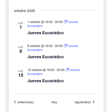
a
e
octubre 2026
y
n
v
1 octubre @ 19:00
-
20:00
Jueves
t
JUE
Eucarístico
1
o
i
Jueves Eucarístico
s
8 octubre @ 19:00
-
20:00
Jueves
JUE
Eucarístico
8
t
Jueves Eucarístico
a
15 octubre @ 19:00
-
20:00
Jueves
JUE
s
Eucarístico
15
Jueves Eucarístico
d
e
Eventos
Eventos
anterior(es)
Hoy
siguiente(s)
E