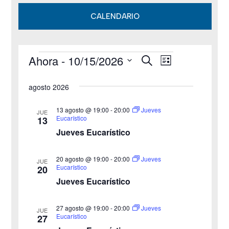
CALENDARIO
Ahora
 - 
10/15/2026
B
Eventos
N
N
L
u
i
S
s
a
a
s
agosto 2026
c
e
t
v
a
v
a
l
r
13 agosto @ 19:00
-
20:00
Jueves
JUE
e
Eucarístico
13
e
e
Jueves Eucarístico
g
c
g
c
a
20 agosto @ 19:00
-
20:00
Jueves
JUE
a
Eucarístico
20
i
c
Jueves Eucarístico
o
c
i
n
27 agosto @ 19:00
-
20:00
i
Jueves
ó
JUE
a
Eucarístico
27
n