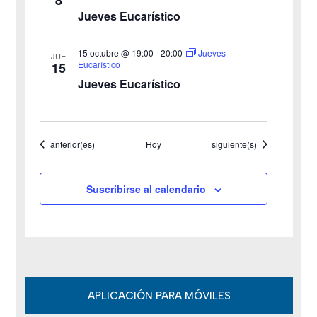
t
Jueves Eucarístico
a
15 octubre @ 19:00
-
20:00
Jueves
JUE
s
Eucarístico
15
Jueves Eucarístico
d
e
Eventos
Eventos
anterior(es)
Hoy
siguiente(s)
E
v
Suscribirse al calendario
e
n
t
o
APLICACIÓN PARA MÓVILES