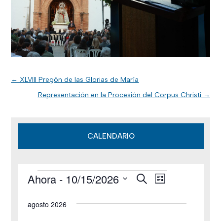
←
XLVIII Pregón de las Glorias de María
Representación en la Procesión del Corpus Christi
→
CALENDARIO
Ahora
 - 
10/15/2026
B
Eventos
N
N
L
u
i
S
s
a
a
s
agosto 2026
c
e
t
v
a
a