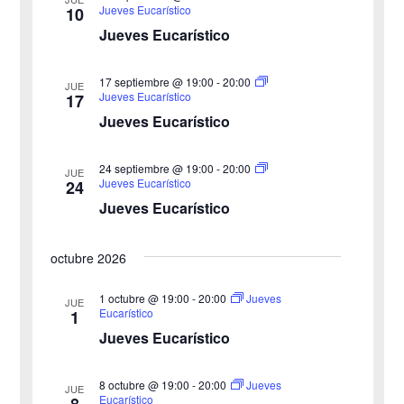
ú
.
t
Jueves Eucarístico
10
Jueves Eucarístico
s
a
s
q
17 septiembre @ 19:00
-
20:00
JUE
Jueves Eucarístico
17
d
u
Jueves Eucarístico
e
e
24 septiembre @ 19:00
-
20:00
E
JUE
Jueves Eucarístico
24
d
v
Jueves Eucarístico
a
e
octubre 2026
y
n
v
1 octubre @ 19:00
-
20:00
Jueves
t
JUE
Eucarístico
1
o
i
Jueves Eucarístico
s
8 octubre @ 19:00
-
20:00
Jueves
JUE
Eucarístico
8