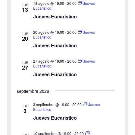
v
l
r
13 agosto @ 19:00
-
20:00
Jueves
JUE
e
Eucarístico
13
e
e
Jueves Eucarístico
g
c
g
c
a
20 agosto @ 19:00
-
20:00
Jueves
JUE
a
Eucarístico
20
i
c
Jueves Eucarístico
o
c
i
n
27 agosto @ 19:00
-
20:00
i
Jueves
ó
JUE
a
Eucarístico
27
n
Jueves Eucarístico
ó
l
a
d
n
septiembre 2026
f
e
d
e
3 septiembre @ 19:00
-
20:00
Jueves
v
JUE
Eucarístico
3
c
e
i
Jueves Eucarístico
h
b
s
a
10 septiembre @ 19:00
-
20:00
JUE