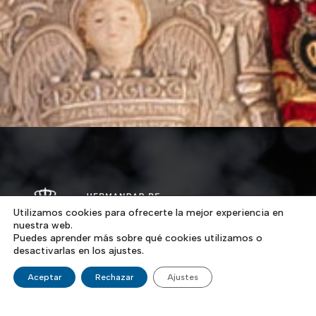
Utilizamos cookies para ofrecerte la mejor experiencia en
nuestra web.
Puedes aprender más sobre qué cookies utilizamos o
desactivarlas en los ajustes.
Los artífices de la fundación de nuestra Hermandad son
Aceptar
Rechazar
Ajustes
un grupo de jóvenes, casi adolescentes, que hacían el